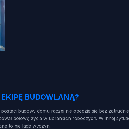
 EKIPĘ BUDOWLANĄ?
w postaci budowy domu raczej nie obędzie się bez zatrudn
cował połowę życia w ubraniach roboczych. W innej sytuacj
lane to nie lada wyczyn.