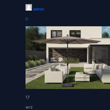
admin
0
17
wrz