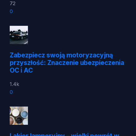
72
0
Zabezpiecz swoją motoryzacyjną
przyszłość: Znaczenie ubezpieczenia
OC i AC
1.4k
0
Lakier lamperyjny – wielki powrót w