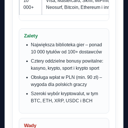
10
Visa, Mastercard, Skrill, MiFinity,
000+
Neosurf, Bitcoin, Ethereum i inne
Zalety
Największa biblioteka gier – ponad
10 000 tytułów od 100+ dostawców
Cztery oddzielne bonusy powitalne:
kasyno, krypto, sport i krypto sport
Obsługa wpłat w PLN (min. 90 zł) –
wygoda dla polskich graczy
Szeroki wybór kryptowalut, w tym
BTC, ETH, XRP, USDC i BCH
Wady