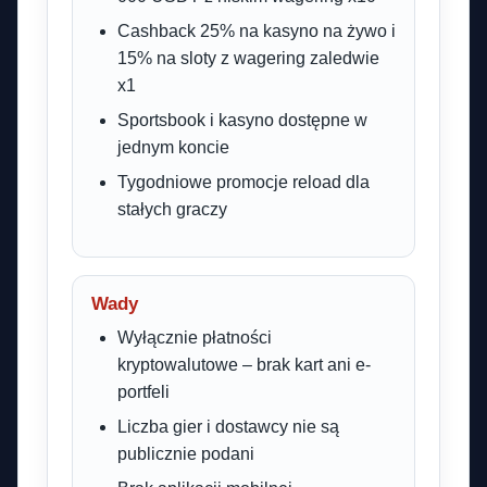
Cashback 25% na kasyno na żywo i
15% na sloty z wagering zaledwie
x1
Sportsbook i kasyno dostępne w
jednym koncie
Tygodniowe promocje reload dla
stałych graczy
Wady
Wyłącznie płatności
kryptowalutowe – brak kart ani e-
portfeli
Liczba gier i dostawcy nie są
publicznie podani