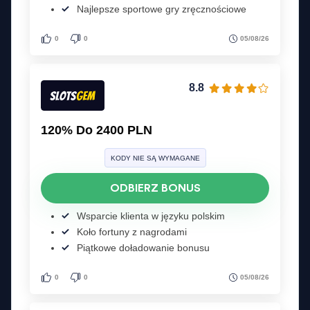
Najlepsze sportowe gry zręcznościowe
0
0
05/08/26
8.8
120% Do 2400 PLN
KODY NIE SĄ WYMAGANE
ODBIERZ BONUS
Wsparcie klienta w języku polskim
Koło fortuny z nagrodami
Piątkowe doładowanie bonusu
0
0
05/08/26