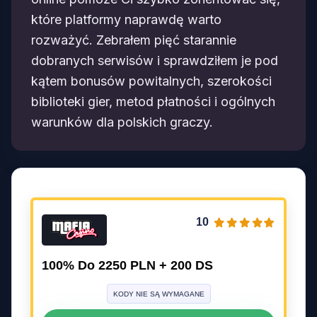
które platformy naprawdę warto
rozważyć. Zebrałem pięć starannie
dobranych serwisów i sprawdziłem je pod
kątem bonusów powitalnych, szerokości
biblioteki gier, metod płatności i ogólnych
warunków dla polskich graczy.
10
100% Do 2250 PLN + 200 DS
KODY NIE SĄ WYMAGANE