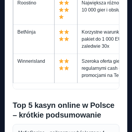
Roostino
Największa różnorodno
10 000 gier i obsługa w
BetNinja
Korzystne warunki bon
pakiet do 1 000 EUR z 
zaledwie 30x
Winnerisland
Szeroka oferta gier 7 00
regularnymi cash dropam
promocjami na Telegra
Top 5 kasyn online w Polsce
– krótkie podsumowanie