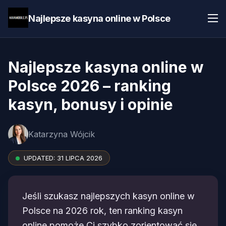
Najlepsze kasyna online w Polsce
Najlepsze kasyna online w
Polsce 2026 – ranking
kasyn, bonusy i opinie
Katarzyna Wójcik
UPDATED:
31 LIPCA 2026
Jeśli szukasz najlepszych kasyn online w
Polsce na 2026 rok, ten ranking kasyn
online pomoże Ci szybko zorientować się,