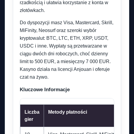
rzadkością i ułatwia korzystanie z konta w
złotówkach.
Do dyspozycji masz Visa, Mastercard, Skrill,
MiFinity, Neosurf oraz szeroki wybór
kryptowalut: BTC, LTC, ETH, XRP, USDT,
USDC i inne. Wypłaty są przetwarzane w
ciągu dwóch dni roboczych, choć dzienny
limit to 500 EUR, a miesięczny 7 000 EUR.
Kasyno działa na licencji Anjouan i oferuje
czat na żywo.
Kluczowe Informacje
Liczba
Metody płatności
gier