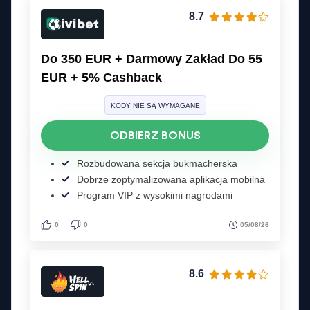
8.7
Do 350 EUR + Darmowy Zakład Do 55
EUR + 5% Cashback
KODY NIE SĄ WYMAGANE
ODBIERZ BONUS
Rozbudowana sekcja bukmacherska
Dobrze zoptymalizowana aplikacja mobilna
Program VIP z wysokimi nagrodami
0
0
05/08/26
8.6