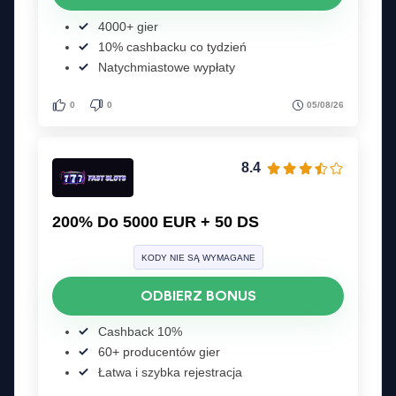
4000+ gier
10% cashbacku co tydzień
Natychmiastowe wypłaty
0
0
05/08/26
8.4
200% Do 5000 EUR + 50 DS
KODY NIE SĄ WYMAGANE
ODBIERZ BONUS
Cashback 10%
60+ producentów gier
Łatwa i szybka rejestracja