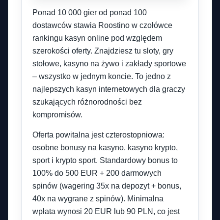
Ponad 10 000 gier od ponad 100
dostawców stawia Roostino w czołówce
rankingu kasyn online pod względem
szerokości oferty. Znajdziesz tu sloty, gry
stołowe, kasyno na żywo i zakłady sportowe
– wszystko w jednym koncie. To jedno z
najlepszych kasyn internetowych dla graczy
szukających różnorodności bez
kompromisów.
Oferta powitalna jest czterostopniowa:
osobne bonusy na kasyno, kasyno krypto,
sport i krypto sport. Standardowy bonus to
100% do 500 EUR + 200 darmowych
spinów (wagering 35x na depozyt + bonus,
40x na wygrane z spinów). Minimalna
wpłata wynosi 20 EUR lub 90 PLN, co jest