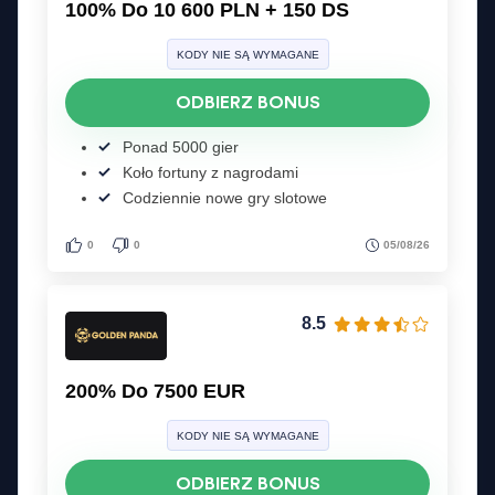
100% Do 10 600 PLN + 150 DS
KODY NIE SĄ WYMAGANE
ODBIERZ BONUS
Ponad 5000 gier
Koło fortuny z nagrodami
Codziennie nowe gry slotowe
0
0
05/08/26
8.5
200% Do 7500 EUR
KODY NIE SĄ WYMAGANE
ODBIERZ BONUS