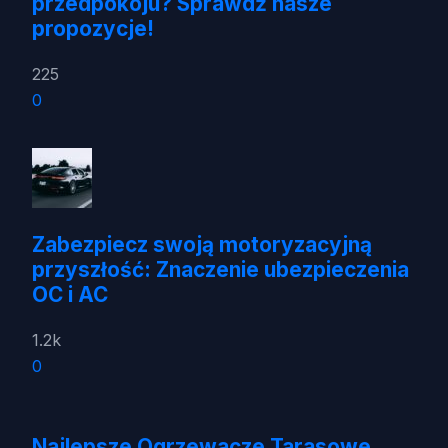
przedpokoju? Sprawdź nasze
propozycje!
225
0
Zabezpiecz swoją motoryzacyjną
przyszłość: Znaczenie ubezpieczenia
OC i AC
1.2k
0
Najlepsze Ogrzewacze Tarasowe