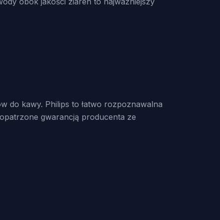
wody obok jakości ziaren to najważniejszy
w do kawy. Philips to łatwo rozpoznawalna
zaopatrzone gwarancją producenta ze