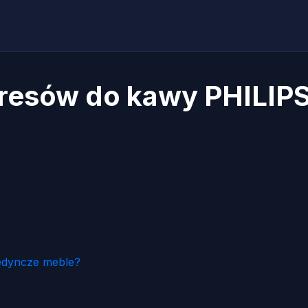
presów do kawy PHILIP
edyncze meble?