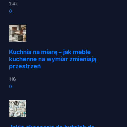
1.4k
0
Kuchnia na miarę – jak meble
kuchenne na wymiar zmieniają
przestrzeń
118
0