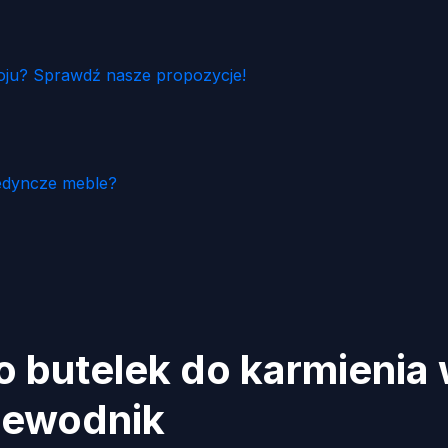
ju? Sprawdź nasze propozycje!
edyncze meble?
o butelek do karmienia
zewodnik