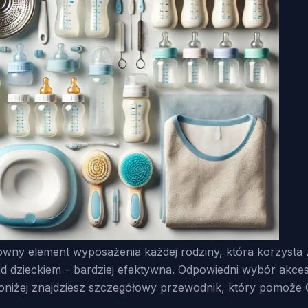
owny element wyposażenia każdej rodziny, która korzysta z
nad dzieckiem – bardziej efektywna. Odpowiedni wybór akce
oniżej znajdziesz szczegółowy przewodnik, który pomoże C