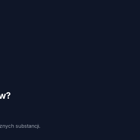
ów?
nych substancji.