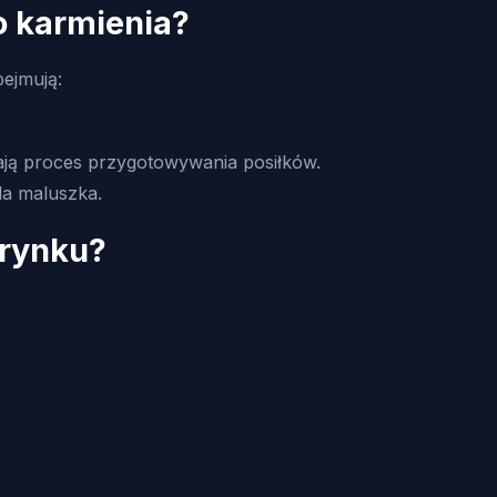
o karmienia?
bejmują:
szają proces przygotowywania posiłków.
la maluszka.
 rynku?