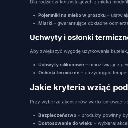
Dla rodziców korzystających z mleka modyf
Pojemniki na mleko w proszku
– ułatwia
Miarki
– gwarantujące dokładne odmierzan
Uchwyty i osłonki termiczn
Aby zwiększyć wygodę użytkowania butelek, 
Uchwyty silikonowe
– umożliwiające pe
Osłonki termiczne
– utrzymujące tempera
Jakie kryteria wziąć p
Przy wyborze akcesoriów warto kierować się
Bezpieczeństwo
– produkty powinny by
Dostosowanie do wieku
– wybieraj akc