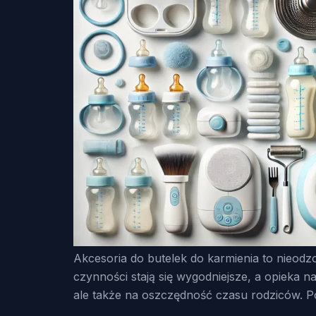
Akcesoria do butelek do karmienia to nieodz
czynności stają się wygodniejsze, a opieka 
ale także na oszczędność czasu rodziców. P