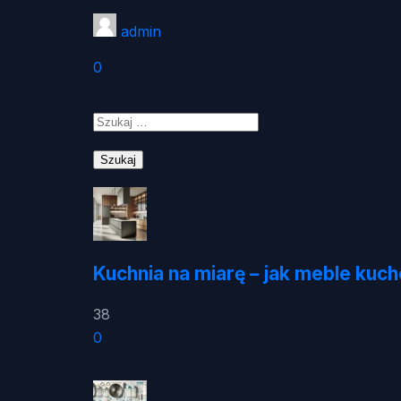
admin
0
Szukaj:
Kuchnia na miarę – jak meble kuc
38
0