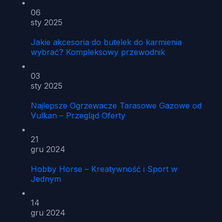
06
sty 2025
Jakie akcesoria do butelek do karmienia
wybrać? Kompleksowy przewodnik
03
sty 2025
Najlepsze Ogrzewacze Tarasowe Gazowe od
Vulkan – Przegląd Oferty
21
gru 2024
Hobby Horse – Kreatywność i Sport w
Jednym
14
gru 2024