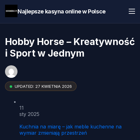
Najlepsze kasyna online w Polsce
Hobby Horse – Kreatywność
i Sport w Jednym
UPDATED:
27 KWIETNIA 2026
11
sty 2025
Kuchnia na miarę – jak meble kuchenne na
wymiar zmieniają przestrzeń