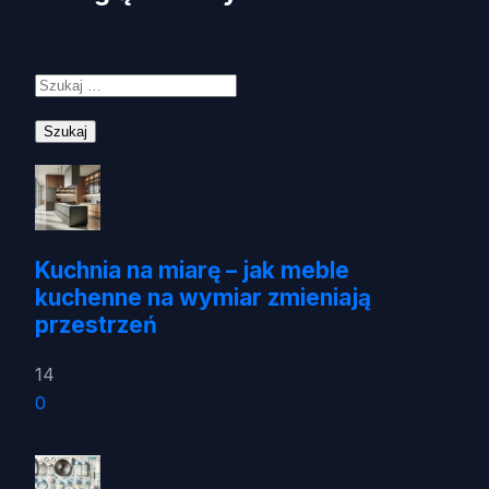
Szukaj:
Kuchnia na miarę – jak meble
kuchenne na wymiar zmieniają
przestrzeń
14
0