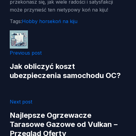
przekonasz się, jak wiele radości i satysfakcji
może przynieść ten nietypowy koń na kiju!
Tags:
Hobby horse
koń na kiju
Previous post
Jak obliczyć koszt
ubezpieczenia samochodu OC?
Next post
Najlepsze Ogrzewacze
Tarasowe Gazowe od Vulkan –
Przegląd Oferty