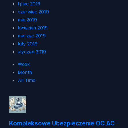
lipiec 2019
czerwiec 2019
maj 2019
kwiecień 2019
marzec 2019
luty 2019
styczeń 2019
Week
Month
All Time
Kompleksowe Ubezpieczenie OC AC –