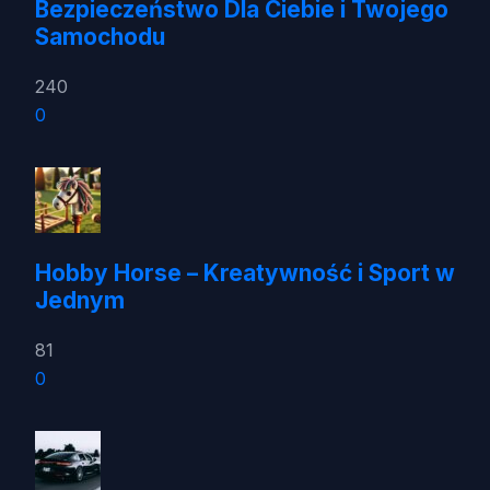
Bezpieczeństwo Dla Ciebie i Twojego
Samochodu
240
0
Hobby Horse – Kreatywność i Sport w
Jednym
81
0