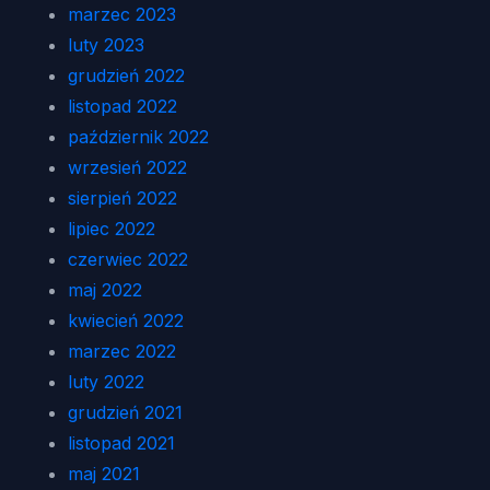
marzec 2023
luty 2023
grudzień 2022
listopad 2022
październik 2022
wrzesień 2022
sierpień 2022
lipiec 2022
czerwiec 2022
maj 2022
kwiecień 2022
marzec 2022
luty 2022
grudzień 2021
listopad 2021
maj 2021