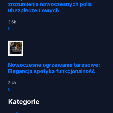
zrozumienia nowoczesnych polis
ubezpieczeniowych
3.6k
0
Nowoczesne ogrzewanie tarasowe:
Elegancja spotyka funkcjonalność
3.4k
0
Kategorie