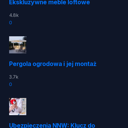
Ekskluzywne meble loftowe
4.8k
0
Pergola ogrodowa i jej montaż
3.7k
0
Ubezpieczenia NNW: Klucz do