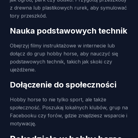
z drewna lub plastikowych rurek, aby symulować
tory przeszkód.
Nauka podstawowych technik
Obejrzyj filmy instruktażowe w internecie lub
dołącz do grup hobby horse, aby nauczyć się
podstawowych technik, takich jak skoki czy
ujeżdżenie.
Dołączenie do społeczności
Hobby horse to nie tylko sport, ale także
społeczność. Poszukaj lokalnych klubów, grup na
Facebooku czy forów, gdzie znajdziesz wsparcie i
motywację.