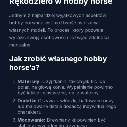
Rękodzieło w hobby horse
Jednym z najbardziej wyjątkowych aspektów
hobby horsingu jest możliwość tworzenia
własnych modeli. To proces, który pozwala
wyrazić swoją osobowość i rozwijać zdolności
manualne.
Jak zrobić własnego hobby
horse’a?
Materiały:
Użyj tkanin, takich jak filc lub
polar, na głowę konia. Wypełnienie powinno
być lekkie i elastyczne, np. z watoliny.
Dodatki:
Grzywa z włóczki, haftowane oczy
lub malowane detale dodadzą indywidualnego
charakteru.
Mocowanie:
Drewniany kij powinien być
stabilny i wygodny do trzymania.