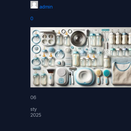
admin
0
06
sty
2025