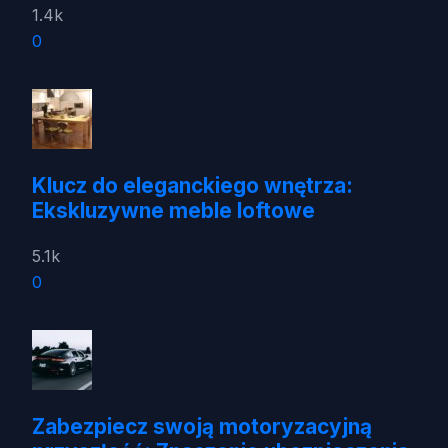
1.4k
0
Klucz do eleganckiego wnętrza:
Ekskluzywne meble loftowe
5.1k
0
Zabezpiecz swoją motoryzacyjną