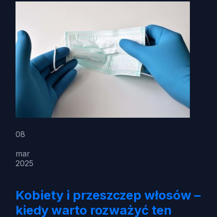
08
mar
2025
Kobiety i przeszczep włosów –
kiedy warto rozważyć ten