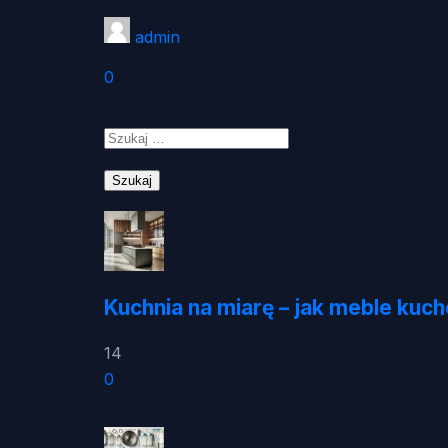
admin
0
Szukaj:
Kuchnia na miarę – jak meble kuc
14
0