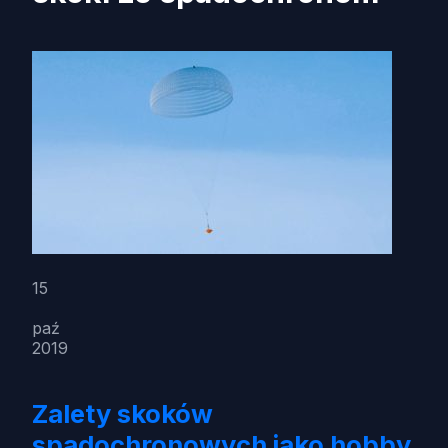
15
paź
2019
Zalety skoków
spadochronowych jako hobby