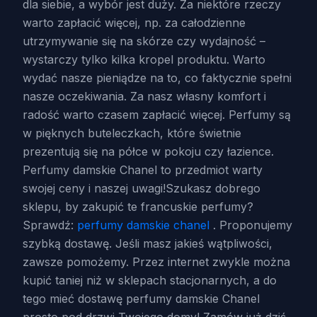
dla siebie, a wybór jest duży. Za niektóre rzeczy
warto zapłacić więcej, np. za całodzienne
utrzymywanie się na skórze czy wydajność –
wystarczy tylko kilka kropel produktu. Warto
wydać nasze pieniądze na to, co faktycznie spełni
nasze oczekiwania. Za nasz własny komfort i
radość warto czasem zapłacić więcej. Perfumy są
w pięknych buteleczkach, które świetnie
prezentują się na półce w pokoju czy łazience.
Perfumy damskie Chanel to przedmiot warty
swojej ceny i naszej uwagi!Szukasz dobrego
sklepu, by zakupić te francuskie perfumy?
Sprawdź:
perfumy damskie chanel
. Proponujemy
szybką dostawę. Jeśli masz jakieś wątpliwości,
zawsze pomożemy. Przez internet zwykle można
kupić taniej niż w sklepach stacjonarnych, a do
tego mieć dostawę perfumy damskie Chanel
prosto pod drzwi Twojego domy! Zamów już dziś,