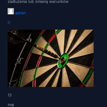
zadłużenia lub zmianę warunków
admin
0
13
maj