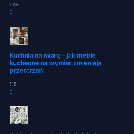
1.4k
0
Kuchnia na miarę – jak meble
kuchenne na wymiar zmieniają
przestrzeń
118
0