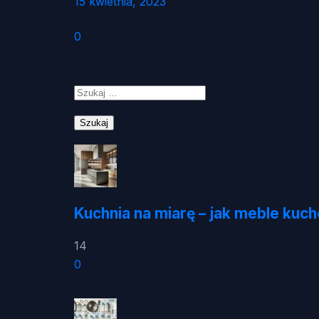
15 kwietnia, 2023
0
Szukaj:
Kuchnia na miarę – jak meble kuc
14
0