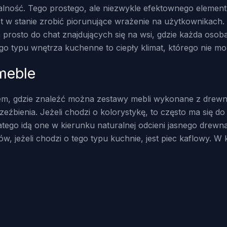
uralność. Tego prostego, ale niezwykle efektownego element
st w stanie zrobić piorunujące wrażenie na użytkownikach.
rosto do chat znajdujących się na wsi, gdzie każda osoba 
go typu wnętrza kuchenne to ciepły klimat, którego nie m
 meble
scem, gdzie znaleźć można zestawy mebli wykonane z drewna
rzeźbienia. Jeżeli chodzi o kolorystykę, to często ma się do
latego idą one w kierunku naturalnej odcieni jasnego drewna,
w, jeżeli chodzi o tego typu kuchnie, jest piec kaflowy. 