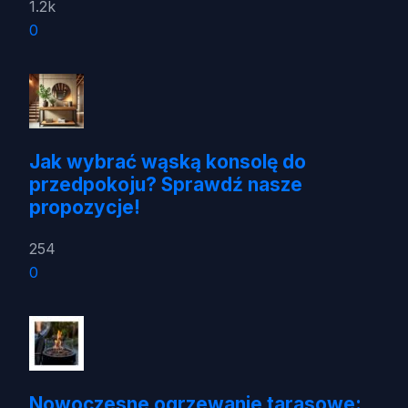
1.2k
0
Jak wybrać wąską konsolę do
przedpokoju? Sprawdź nasze
propozycje!
254
0
Nowoczesne ogrzewanie tarasowe: