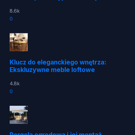
8.6k
0
Klucz do eleganckiego wnętrza:
Ekskluzywne meble loftowe
4.8k
0
Pergola ogrodowa i jej montaż