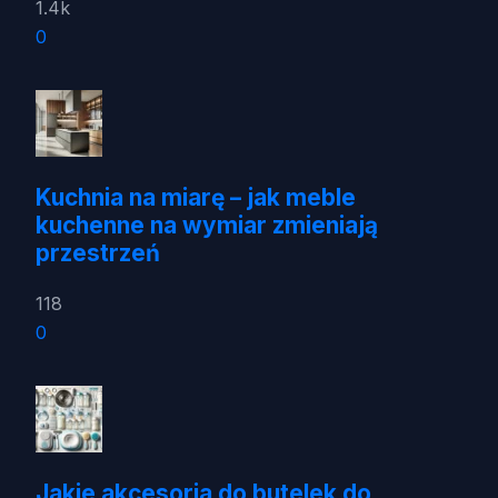
1.4k
0
Kuchnia na miarę – jak meble
kuchenne na wymiar zmieniają
przestrzeń
118
0
Jakie akcesoria do butelek do