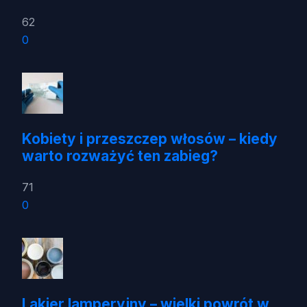
62
0
Kobiety i przeszczep włosów – kiedy
warto rozważyć ten zabieg?
71
0
Lakier lamperyjny – wielki powrót w