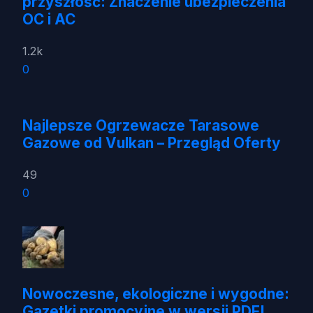
przyszłość: Znaczenie ubezpieczenia
OC i AC
1.2k
0
Najlepsze Ogrzewacze Tarasowe
Gazowe od Vulkan – Przegląd Oferty
49
0
Nowoczesne, ekologiczne i wygodne:
Gazetki promocyjne w wersji PDF!