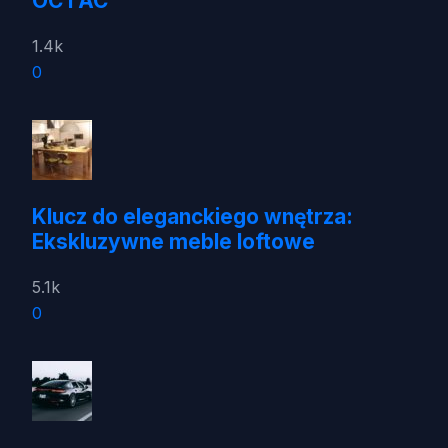
OC i AC
1.4k
0
Klucz do eleganckiego wnętrza:
Ekskluzywne meble loftowe
5.1k
0