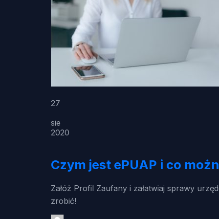
27
sie
2020
Czym jest ePUAP i co możn
Załóż Profil Zaufany i załatwiaj sprawy urz
zrobić!