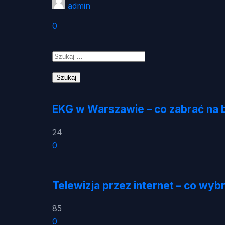
admin
0
Szukaj:
EKG w Warszawie – co zabrać na b
24
0
Telewizja przez internet – co wybra
85
0