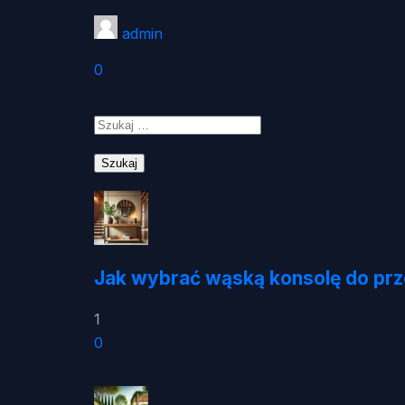
admin
0
Szukaj:
Jak wybrać wąską konsolę do pr
1
0