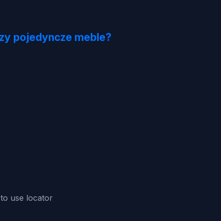
czy pojedyncze meble?
o use locator